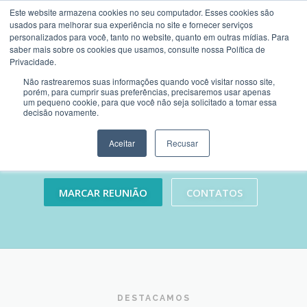
Saltar
Este website armazena cookies no seu computador. Esses cookies são
para
usados ​​para melhorar sua experiência no site e fornecer serviços
Menu
conteúdo
personalizados para você, tanto no website, quanto em outras mídias. Para
saber mais sobre os cookies que usamos, consulte nossa Política de
Privacidade.
BEM VINDO
ACONSELHAMENTO
EMPRESAS
Não rastrearemos suas informações quando você visitar nosso site,
SEGUROS
MULTIRISCOS
porém, para cumprir suas preferências, precisaremos usar apenas
um pequeno cookie, para que você não seja solicitado a tomar essa
decisão novamente.
Na Desiseg o mais importante
são as pessoas
PARTICULARES
NOVIDADES
REUNIÃO
Aceitar
Recusar
por isso acreditamos que conseguimos sempre o melhor para si!
CONTATOS
NOVIDADES
MARCAR REUNIÃO
CONTATOS
DESTACAMOS