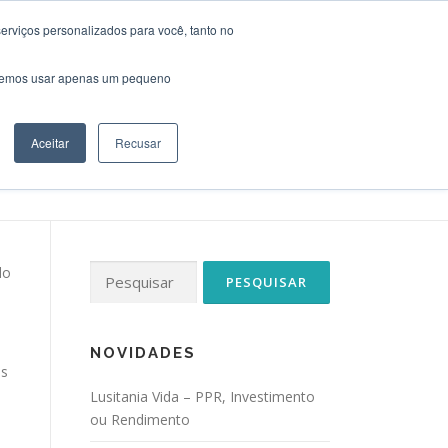
erviços personalizados para você, tanto no
S
REUNIÃO
CONTATOS
NOVIDADES
saremos usar apenas um pequeno
Aceitar
Recusar
Pesquisar
do
por:
NOVIDADES
es
Lusitania Vida – PPR, Investimento
ou Rendimento