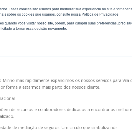
or. Esses cookies são usados ​​para melhorar sua experiência no site e fornecer s
ELHAMENTO
EMPRESAS
PARTICULARES
NOVIDADE
mais sobre os cookies que usamos, consulte nossa Política de Privacidade.
s quando você visitar nosso site, porém, para cumprir suas preferências, preci
olicitado a tomar essa decisão novamente.
do Minho mas rapidamente expandimos os nossos serviços para Vila 
or forma a estarmos mais perto dos nossos cliente.
nacional.
põem de recursos e colaboradores dedicados a encontrar as melhor
lizado.
iedade de mediação de seguros. Um circulo que simboliza nós