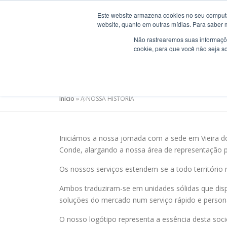
Saltar
Este website armazena cookies no seu computad
para
BEM VINDO
ACONS
website, quanto em outras mídias. Para saber 
conteúdo
Não rastrearemos suas informaçõe
cookie, para que você não seja s
A NOSSA HISTÓRIA
Início
»
A NOSSA HISTÓRIA
Iniciámos a nossa jornada com a sede em Vieira 
Conde, alargando a nossa área de representação p
Os nossos serviços estendem-se a todo território 
Ambos traduziram-se em unidades sólidas que dis
soluções do mercado num serviço rápido e persona
O nosso logótipo representa a essência desta soc