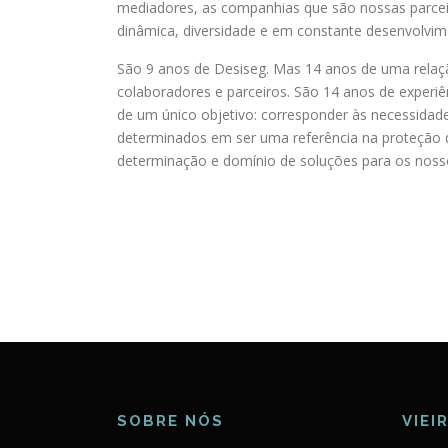
mediadores, as companhias que são nossas parceir
dinâmica, diversidade e em constante desenvolvim
São 9 anos de Desiseg. Mas 14 anos de uma relaç
colaboradores e parceiros. São 14 anos de experiê
de um único objetivo: corresponder às necessida
determinados em ser uma referência na proteção
determinação e domínio de soluções para os nosso
SOBRE NÓS
VIEI