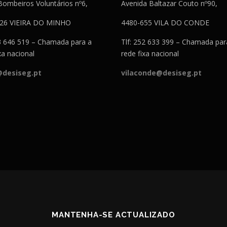
Bombeiros Voluntários nº6,
Avenida Baltazar Couto nº90,
526 VIEIRA DO MINHO
4480-655 VILA DO CONDE
53 646 519 – Chamada para a
Tlf: 252 633 399 – Chamada par
xa nacional
rede fixa nacional
@desiseg.pt
vilaconde@desiseg.pt
MANTENHA-SE ACTUALIZADO