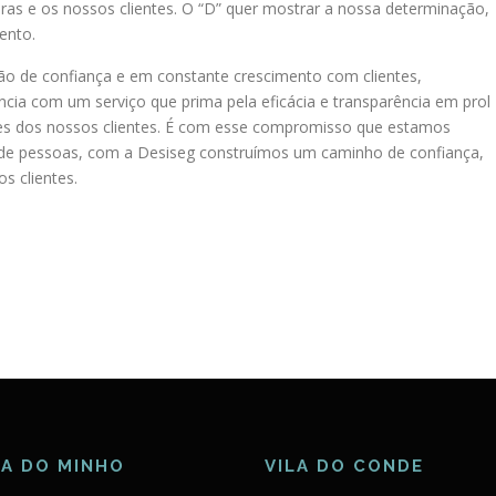
as e os nossos clientes. O “D” quer mostrar a nossa determinação,
ento.
ão de confiança e em constante crescimento com clientes,
ncia com um serviço que prima pela eficácia e transparência em prol
des dos nossos clientes. É com esse compromisso que estamos
 de pessoas, com a Desiseg construímos um caminho de confiança,
s clientes.
RA DO MINHO
VILA DO CONDE