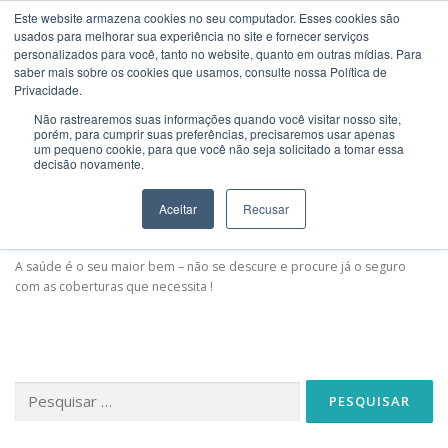
Saltar
Este website armazena cookies no seu computador. Esses cookies são
para
usados ​​para melhorar sua experiência no site e fornecer serviços
Menu
conteúdo
personalizados para você, tanto no website, quanto em outras mídias. Para
saber mais sobre os cookies que usamos, consulte nossa Política de
Privacidade.
BEM VINDO
ACONSELHAMENTO
EMPRESAS
SEGUROS DE SAÚDE
Não rastrearemos suas informações quando você visitar nosso site,
porém, para cumprir suas preferências, precisaremos usar apenas
um pequeno cookie, para que você não seja solicitado a tomar essa
decisão novamente.
PARTICULARES
NOVIDADES
REUNIÃO
Início
»
SEGUROS DE SAÚDE
Aceitar
Recusar
CONTATOS
NOVIDADES
A saúde é o seu maior bem – não se descure e procure já o seguro
com as coberturas que necessita !
Pesquisar
por: