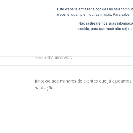
Saltar
Este website armazena cookies no seu computad
para
BEM VINDO
ACONS
website, quanto em outras mídias. Para saber 
conteúdo
Não rastrearemos suas informaçõe
cookie, para que você não seja s
SEGUROS VIDA
Início
»
SEGUROS VIDA
Junte-se aos milhares de clientes que já ajudámos 
habitação!