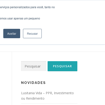
erviços personalizados para você, tanto no
S
REUNIÃO
CONTATOS
NOVIDADES
saremos usar apenas um pequeno
Aceitar
Recusar
Pesquisar
por:
NOVIDADES
Lusitania Vida – PPR, Investimento
ou Rendimento