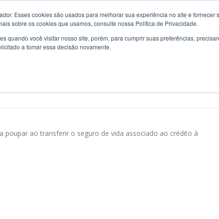
or. Esses cookies são usados ​​para melhorar sua experiência no site e fornecer s
ELHAMENTO
EMPRESAS
PARTICULARES
NOVIDADE
mais sobre os cookies que usamos, consulte nossa Política de Privacidade.
s quando você visitar nosso site, porém, para cumprir suas preferências, preci
olicitado a tomar essa decisão novamente.
a poupar ao transferir o seguro de vida associado ao crédito à