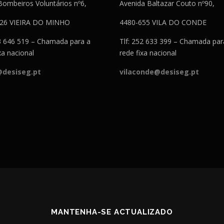
Bombeiros Voluntários nº6,
Avenida Baltazar Couto nº90,
526 VIEIRA DO MINHO
4480-655 VILA DO CONDE
53 646 519 – Chamada para a
Tlf: 252 633 399 – Chamada par
xa nacional
rede fixa nacional
@desiseg.pt
vilaconde@desiseg.pt
MANTENHA-SE ACTUALIZADO